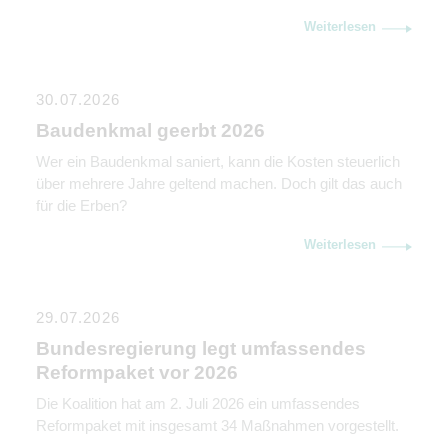
Unternehmensnachfolge. Sie erklären, warum
Weiterlesen
Kommunikation genauso wichtig ist wie rechtliche und
steuerliche Gestaltung.
30.07.2026
Baudenkmal geerbt 2026
Wer ein Baudenkmal saniert, kann die Kosten steuerlich
über mehrere Jahre geltend machen. Doch gilt das auch
für die Erben?
Weiterlesen
29.07.2026
Bundesregierung legt umfassendes
Reformpaket vor 2026
Die Koalition hat am 2. Juli 2026 ein umfassendes
Reformpaket mit insgesamt 34 Maßnahmen vorgestellt.