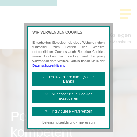
WIR VERWENDEN COOKIES
Theurer & Kollegen
Steuerberatung in Mannheim
Entscheiden Sie selbst, ob diese Website neben
funktionell zum Betrieb der Website
erforderlichen Cookies auch Betreiber-Cookies
sowie Cookies für Tracking und Targeting
verwenden darf. Weitere Details finden Sie in der
Datenschutzerklärung
.
✓ Ich akzeptiere alle (Vielen
Dank!)
✕ Nur essenzielle Cookies
akzeptieren
Persönlich,
✎ Individuelle Präferenzen
·
Datenschutzerklärung
Impressum
Notwendige Cookies
kompetent
Diese Cookies sind erforderlich, um die
grundlegende Funktionalität der Website