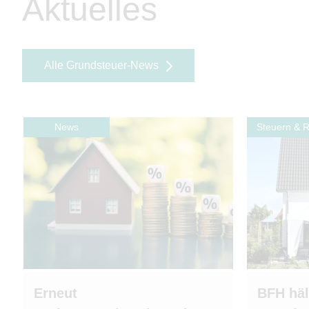
Aktuelles
Alle Grundsteuer-News
News
Steuern & 
Erneut
BFH häl